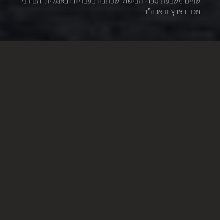
שניים משבעת ספרי הבישול שכתבה בעברית ובאנגלית, הם רבי
מכר בארץ ובארה”ב.