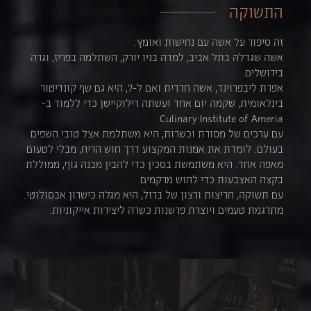
התשוקה
זה סיפור על אשה עם נחישות ואומץ.
אשה שגדלה בתל אביב, למדה בניו יורק, השתלמה בפריז, וגרה
בירושלים.
אפרת ליבפרוינד, אשה חרדית ואם ל-7, היא גם שף קונדיטור
בינלאומית, שקמה יום אחד ועשתה רילוקיישן כדי ללמוד ב-
Culinary Institute of Ameria.
עם ערכים של מסורת וכשרות, היא משתלמת אצל טובי השפים
בעולם. לומדת את אמנות המקצוע דרך חוש הריח, מבלי לטעום
מאפה אחד. היא משתמשת בסכין כדי להבין מבנה גוף, ממוללת
בקצה האצבעות כדי לחוש מרקמים.
עם תשוקה, חריצות ורצון של ברזל, היא מגלה כישרון אבסולוטי.
מתרגמת טעמים ויוצרת פרשנות כשרה ליצירות אייקוניות.